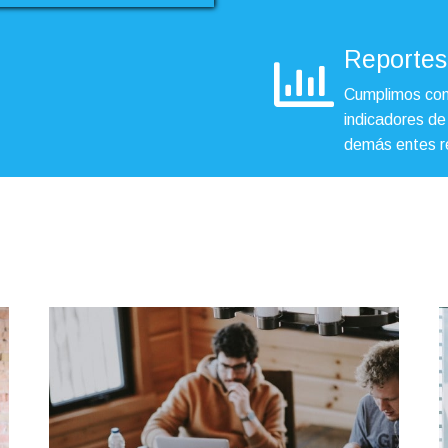
Reportes
Cumplimos con 
indicadores de
demás entes r