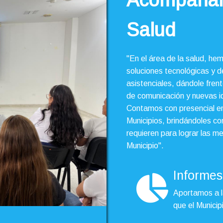
Acompañam
Salud
"En el área de la salud, he
soluciones tecnológicas y d
asistenciales, dándole fren
de comunicación y nuevas id
Contamos con presencial e
Municipios, brindándoles co
requieren para lograr las 
Municipio".
Informes
Aportamos a l
que el Municip