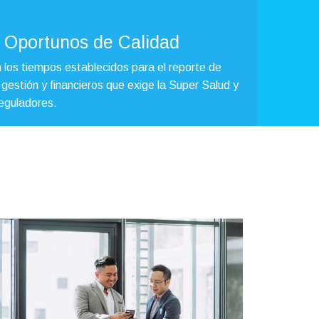
 Oportunos de Calidad
los tiempos establecidos para el reporte de
 gestión y financieros que exige la Super Salud y
eguladores.