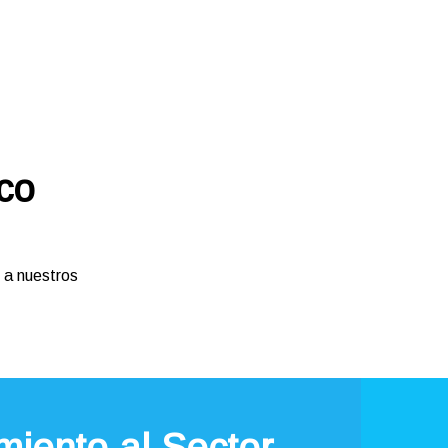
co
 a nuestros